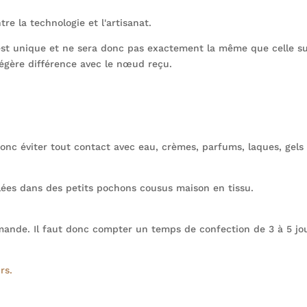
et
tre la technologie et l'artisanat.
tissu
jaune
st unique et ne sera donc pas exactement la même que celle su
Soleil
 légère différence avec le nœud reçu.
 donc éviter tout contact avec eau, crèmes, parfums, laques, gels
lées dans des petits pochons cousus maison en tissu.
ande. Il faut donc compter un temps de confection de 3 à 5 jou
rs.