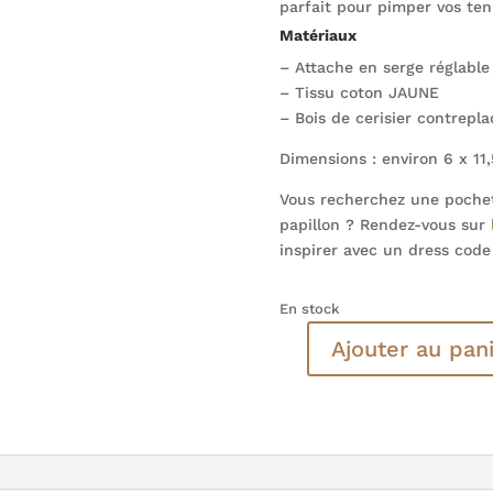
parfait pour pimper vos te
Matériaux
– Attache en serge réglable
– Tissu coton JAUNE
– Bois de cerisier contrepl
Dimensions : environ 6 x 11
Vous recherchez une pochet
papillon ? Rendez-vous sur
inspirer avec un dress code
En stock
Ajouter au pan
quantité
de
Noeud
papillon
en
bois