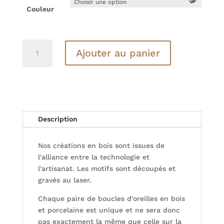
Couleur
quantité
Ajouter au panier
de
Boucles
d'oreilles
en
bois
et
Description
porcelaine
-
Nos créations en bois sont issues de
13
l'alliance entre la technologie et
-
l'artisanat. Les motifs sont découpés et
3
gravés au laser.
Coloris
Chaque paire de boucles d'oreilles en bois
et porcelaine est unique et ne sera donc
pas exactement la même que celle sur la