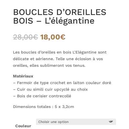
BOUCLES D’OREILLES
BOIS – L’élégantine
Le
Le
28,00
€
18,00
€
prix
prix
initial
actuel
Les boucles d’oreilles en bois L’Elégantine sont
était :
est :
délicate et aérienne. Telle une éclosion à vos
28,00€.
18,00€.
oreilles, elles sublimeront vos tenus.
Matériaux
– Fermoir de type crochet en laiton couleur doré
– Cuir ou simili cuir upcyclé au choix
– Bois de cerisier contrecollé
Dimensions totales : 5 x 3,2cm
Couleur