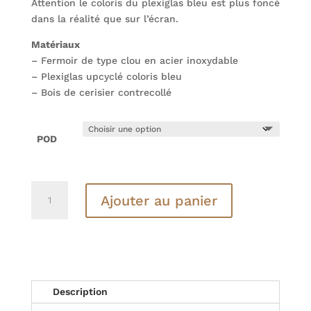
Attention le coloris du plexiglas bleu est plus foncé
dans la réalité que sur l’écran.
Matériaux
– Fermoir de type clou en acier inoxydable
– Plexiglas upcyclé coloris bleu
– Bois de cerisier contrecollé
POD
quantité
Ajouter au panier
de
BOUCLES
D'OREILLES
-
Collection
POD
Description