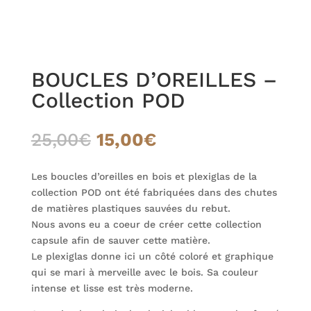
BOUCLES D’OREILLES –
Collection POD
Le
Le
25,00
€
15,00
€
prix
prix
initial
actuel
Les boucles d’oreilles en bois et plexiglas de la
était :
est :
collection POD ont été fabriquées dans des chutes
25,00€.
15,00€.
de matières plastiques sauvées du rebut.
Nous avons eu a coeur de créer cette collection
capsule afin de sauver cette matière.
Le plexiglas donne ici un côté coloré et graphique
qui se mari à merveille avec le bois. Sa couleur
intense et lisse est très moderne.