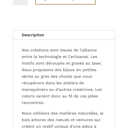
Boucles
d'oreilles
bois
-
LES
Description
PETITS
CLOUS
Nos créations sont issues de l'alliance
-
entre la technologie et l'artisanat. Les
Feuilles
motifs sont découpés et gravés au laser.
Nous proposons des bijoux en petites
séries au grès des chutes que nous
récupérons dans les ateliers de
maroquiniers ou d'autres créatrices. Les
coloris varient donc au fil de ces jolies
rencontres.
Nous utilisons des matières naturelles, le
bois arbores des nœuds et veinures qui
créent un motif unique d'une pièce à