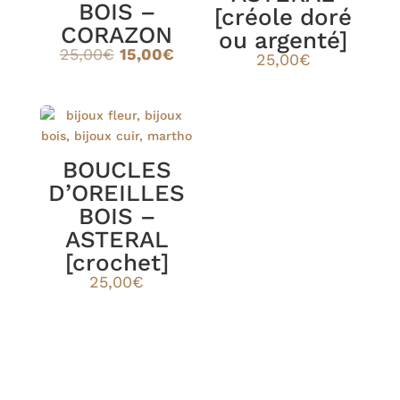
BOIS –
[créole doré
CORAZON
ou argenté]
Le
Le
25,00
€
15,00
€
25,00
€
prix
prix
initial
actuel
était :
est :
25,00€.
15,00€.
BOUCLES
D’OREILLES
BOIS –
ASTERAL
[crochet]
25,00
€